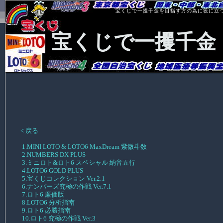
宝くじで一攫千金を目指す方の為に役に立
宝くじで一攫千金
< 戻る
1.MINI LOTO & LOTO6 MaxDream 紫微斗数
2.NUMBERS DX PLUS
3.ミニロト&ロト6 スペシャル 納音五行
4.LOTO6 GOLD PLUS
5.宝くじコレクション Ver.2.1
6.ナンバーズ究極の作戦 Ver.7.1
7.ロト6 廉価版
8.LOTO6 分析指南
9.ロト6 必勝指南
10.ロト6 究極の作戦 Ver.3