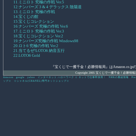
11.ミニロト 究極の作戦 Ver.5
12.ナンバーズ 3 & 4 デラックス 陰陽道
13.ミニロト 究極の作戦
14.宝くじの館
15.宝くじコレクション
16.ナンバーズ 究極の作戦 Ver.6
17.ミニロト 究極の作戦 Ver.3
18.宝くじコレクション Ver.2
19.ナンバーズ究極の作戦 Windows98
20.ロト6 究極の作戦 Ver.2
21.当てるぜ!LOTO6 納音五行
22.LOTO6 Gold
『宝くじで一攫千金！必勝情報局』はAmazon.co.jpの
Copyright 2005 宝くじで一攫千金！必勝情報局 All 
Amazon
google
yahoo
インターネット ハローワーク ☆ ネットで仕事即採用！
NHKの番組情報
Pre
ップ☆
☆シャネル(CHANEL)専門ネットショップ☆