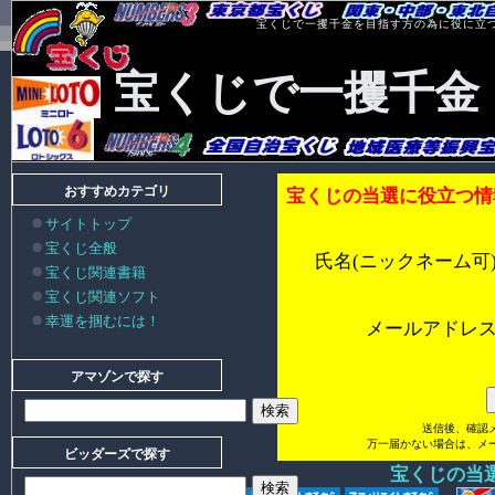
宝くじで一攫千金を目指す方の為に役に立
宝くじで一攫千金
おすすめカテゴリ
宝くじの当選に役立つ情
サイトトップ
宝くじ全般
氏名(ニックネーム可
宝くじ関連書籍
宝くじ関連ソフト
幸運を掴むには！
メールアドレ
アマゾンで探す
送信後、確認
万一届かない場合は、メ
ビッダーズで探す
宝くじの当