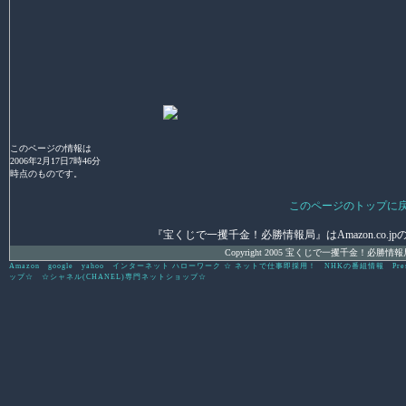
このページの情報は
2006年2月17日7時46分
時点のものです。
このページのトップに
『宝くじで一攫千金！必勝情報局』はAmazon.co.jpの
Copyright 2005 宝くじで一攫千金！必勝情報局 All 
Amazon
google
yahoo
インターネット ハローワーク ☆ ネットで仕事即採用！
NHKの番組情報
Pre
ップ☆
☆シャネル(CHANEL)専門ネットショップ☆