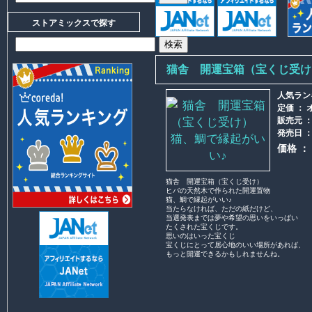
ストアミックスで探す
猫舎 開運宝箱（宝くじ受け
人気ラン
定価 ：
販売元 
発売日 
価格 ：
猫舎 開運宝箱（宝くじ受け）
ヒバの天然木で作られた開運置物
猫、鯛で縁起がいい♪
当たらなければ、ただの紙だけど、
当選発表までは夢や希望の思いをいっぱい
たくされた宝くじです。
思いのはいった宝くじ
宝くじにとって居心地のいい場所があれば、
もっと開運できるかもしれませんね。