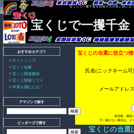
宝くじで一攫千金を目指す方の為に役に立
宝くじで一攫千金
おすすめカテゴリ
宝くじの当選に役立つ情
サイトトップ
宝くじ全般
氏名(ニックネーム可
宝くじ関連書籍
宝くじ関連ソフト
幸運を掴むには！
メールアドレ
アマゾンで探す
送信後、確認
万一届かない場合は、メ
ビッダーズで探す
宝くじの当選