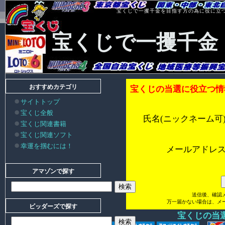
宝くじで一攫千金を目指す方の為に役に立
宝くじで一攫千金
おすすめカテゴリ
宝くじの当選に役立つ情
サイトトップ
宝くじ全般
氏名(ニックネーム可
宝くじ関連書籍
宝くじ関連ソフト
幸運を掴むには！
メールアドレ
アマゾンで探す
送信後、確認
万一届かない場合は、メ
ビッダーズで探す
宝くじの当