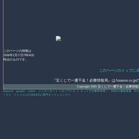
このページの情報は
2006年2月17日7時46分
時点のものです。
このページのトップに
『宝くじで一攫千金！必勝情報局』はAmazon.co.jpの
Copyright 2005 宝くじで一攫千金！必勝情報局 All 
Amazon
google
yahoo
インターネット ハローワーク ☆ ネットで仕事即採用！
NHKの番組情報
Pre
ップ☆
☆シャネル(CHANEL)専門ネットショップ☆