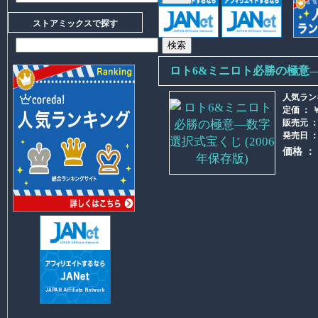
ストアミックスで探す
ロト6&ミニロト必勝の極意―数
人気ラン
定価 ： ￥
販売元 
発売日 ： 
価格 ：