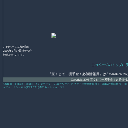
このページの情報は
2006年2月17日7時46分
時点のものです。
このページのトップに
『宝くじで一攫千金！必勝情報局』はAmazon.co.jpの
Copyright 2005 宝くじで一攫千金！必勝情報局 All 
Amazon
google
yahoo
インターネット ハローワーク ☆ ネットで仕事即採用！
NHKの番組情報
Pre
ップ☆
☆シャネル(CHANEL)専門ネットショップ☆