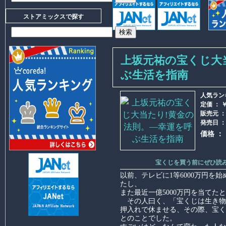
ストアミックスで探す
上坂元祐の宝くじ大
ぶ生活を指南
人気ランキ
定価 ： ￥ 
販売元 
発売日 ： 2
価格 ：
宝くじを買う前にぜひ読
以前、テレビに1等6000万円を始
たし、
また最近一億5000万円を当てた
その人曰く、「宝くじは生き物
押入れで休ませる、その際、宝く
とのことでした。