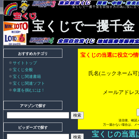
宝くじで一攫千金を目指す方の為に役に立
宝くじで一攫千金
おすすめカテゴリ
宝くじの当選に役立つ情
サイトトップ
宝くじ全般
氏名(ニックネーム可
宝くじ関連書籍
宝くじ関連ソフト
幸運を掴むには！
メールアドレ
アマゾンで探す
送信後、確認
万一届かない場合は、メ
ビッダーズで探す
宝くじの当選