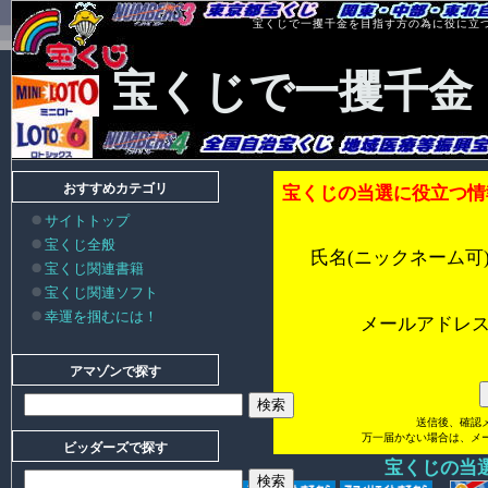
宝くじで一攫千金を目指す方の為に役に立
宝くじで一攫千金
おすすめカテゴリ
宝くじの当選に役立つ情
サイトトップ
宝くじ全般
氏名(ニックネーム可
宝くじ関連書籍
宝くじ関連ソフト
幸運を掴むには！
メールアドレ
アマゾンで探す
送信後、確認
万一届かない場合は、メ
ビッダーズで探す
宝くじの当