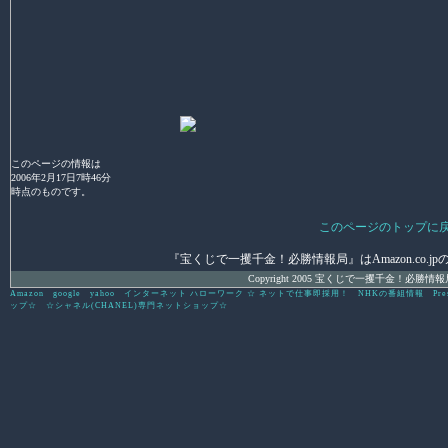
このページの情報は
2006年2月17日7時46分
時点のものです。
このページのトップに
『宝くじで一攫千金！必勝情報局』はAmazon.co.jpの
Copyright 2005 宝くじで一攫千金！必勝情報局 All 
Amazon
google
yahoo
インターネット ハローワーク ☆ ネットで仕事即採用！
NHKの番組情報
Pre
ップ☆
☆シャネル(CHANEL)専門ネットショップ☆