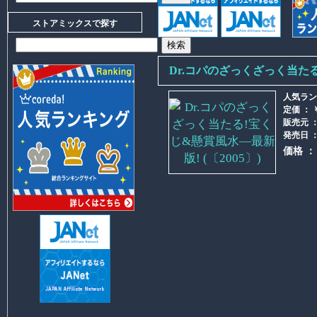
ストアミックスで探す
Dr.コパのざっくざっく当たる!
人気ランキ
定価 ： ￥
販売元 
発売日 ： 
価格 