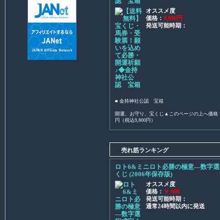
認 宝箱
オススメ度
価格：
9,800円
発送可能時期：
■ 金持神社公認 宝箱
開運、お守り、宝くじ▲このページの上へ価格：各
円（税込9,800円）
売れ筋ランキング
ロト6&ミニロト必勝の極意―数字
くじ (2006年保存版)
オススメ度
価格：
￥ 600
発送可能時期：
通常24時間以内に発送