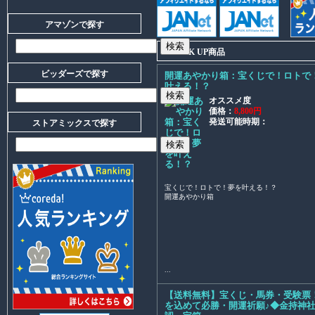
アマゾンで探す
PICK UP商品
ビッダーズで探す
開運あやかり箱：宝くじで！ロトで
叶える！？
オススメ度
価格：
8,800円
発送可能時期：
ストアミックスで探す
宝くじで！ロトで！夢を叶える！？
開運あやかり箱
...
【送料無料】宝くじ・馬券・受験票
を込めて必勝・開運祈願♪◆金持神