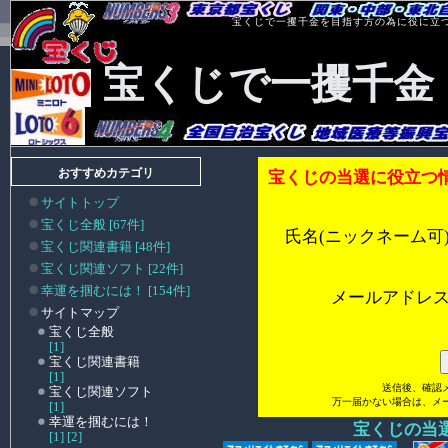
宝くじで一攫千金を目指す方の為に役に立
宝くじで一攫千金
おすすめカテゴリ
宝くじの当選に役立つ
サイトトップ
宝くじ全般 [67件]
氏名(ニックネーム可
宝くじ関連書籍 [48件]
宝くじ関連ソフト [22件]
幸運を掴むには！ [154件]
メールアドレ
サイトマップ
宝くじ全般
[1]
宝くじ関連書籍
[1]
送信後、確認
宝くじ関連ソフト
万一届かない場合は、メ
[1]
幸運を掴むには！
宝くじの当
[1]
[2]