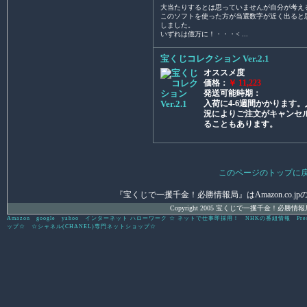
大当たりするとは思っていませんが自分が考え
このソフトを使った方が当選数字が近く出ると
しました。
いずれは億万に！・・・< ...
宝くじコレクション Ver.2.1
オススメ度
価格：
￥ 11,223
発送可能時期：
入荷に4-6週間かかります
況によりご注文がキャンセ
ることもあります。
このページのトップに
『宝くじで一攫千金！必勝情報局』はAmazon.co.jpの
Copyright 2005 宝くじで一攫千金！必勝情報局 All 
Amazon
google
yahoo
インターネット ハローワーク ☆ ネットで仕事即採用！
NHKの番組情報
Pre
ップ☆
☆シャネル(CHANEL)専門ネットショップ☆